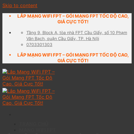
Skip to content
LẮP MẠNG WIFI FPT – GÓI MẠNG FPT TỐC ĐỘ CAO,
GIÁ CỰC TỐT!
Tầng 9, Block A, tòa nhà FPT Cầu Giấy, số 10 Phạm
Văn Bạch, quận Cầu Giấy, TP. Hà Nội
0703301303
LẮP MẠNG WIFI FPT – GÓI MẠNG FPT TỐC ĐỘ CAO,
GIÁ CỰC TỐT!
TRANG CHỦ
MẠNG WIFI FPT