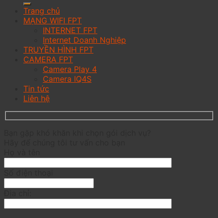
Trang chủ
MẠNG WIFI FPT
INTERNET FPT
Internet Doanh Nghiệp
TRUYỀN HÌNH FPT
CAMERA FPT
Camera Play 4
Camera IQ4S
Tin tức
Liên hệ
Bạn gặp khó khăn khi chọn gói dịch vụ?
Hãy để chúng tôi tư vấn cho bạn
Họ và tên
Số điện thoại
Địa chỉ: