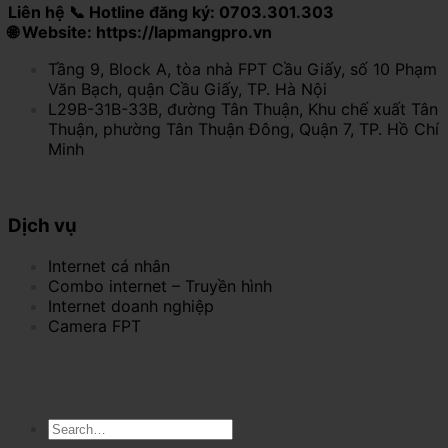
Liên hệ 📞 Hotline đăng ký: 0703.301.303
🌐 Website: https://lapmangpro.vn
Tầng 9, Block A, tòa nhà FPT Cầu Giấy, số 10 Phạm
Văn Bạch, quận Cầu Giấy, TP. Hà Nội
L29B-31B-33B, đường Tân Thuận, Khu chế xuất Tân
Thuận, phường Tân Thuận Đông, Quận 7, TP. Hồ Chí
Minh
Dịch vụ
Internet cá nhân
Combo internet – Truyền hình
Internet doanh nghiệp
Camera FPT