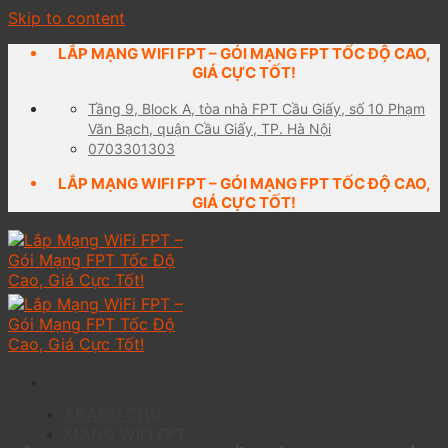
Skip to content
LẮP MẠNG WIFI FPT – GÓI MẠNG FPT TỐC ĐỘ CAO,
GIÁ CỰC TỐT!
Tầng 9, Block A, tòa nhà FPT Cầu Giấy, số 10 Phạm
Văn Bạch, quận Cầu Giấy, TP. Hà Nội
0703301303
LẮP MẠNG WIFI FPT – GÓI MẠNG FPT TỐC ĐỘ CAO,
GIÁ CỰC TỐT!
TRANG CHỦ
MẠNG WIFI FPT