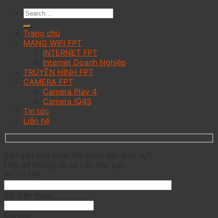
Trang chủ
MẠNG WIFI FPT
INTERNET FPT
Internet Doanh Nghiệp
TRUYỀN HÌNH FPT
CAMERA FPT
Camera Play 4
Camera IQ4S
Tin tức
Liên hệ
Bạn gặp khó khăn khi chọn gói dịch vụ?
Hãy để chúng tôi tư vấn cho bạn
Họ và tên
Số điện thoại
Địa chỉ: