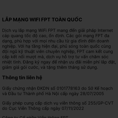
LẮP MẠNG WIFI FPT TOÀN QUỐC
Dịch vụ lắp mạng WiFi FPT mang đến giải pháp Internet
cáp quang tốc độ cao, ổn định. Các gói mạng FPT đa
dạng, phù hợp với mọi nhu cầu từ gia đình đến doanh
nghiệp. Với hạ tầng hiện đại, phủ sóng toàn quốc cùng
đội ngũ kỹ thuật viên chuyên nghiệp, FPT cam kết cung
cấp kết nối mượt mà, dịch vụ hỗ trợ tư vấn chăm sóc
nhiệt tình. Đăng ký ngay để nhận ưu đãi miễn phí lắp đặt,
giảm giá gói cước, và tặng thêm tháng sử dụng.
Thông tin liên hệ
Giấy chứng nhận ĐKDN số 0101778163 do Sở Kế hoạch
và Đầu tư Thành phố Hà Nội cấp ngày 28/07/2005
Giấy phép cung cấp dịch vụ viễn thông số 255/GP-CVT
do Cục Viễn Thông cấp ngày 07/11/2022
Công ty Cổ phần Viễn thông FPT