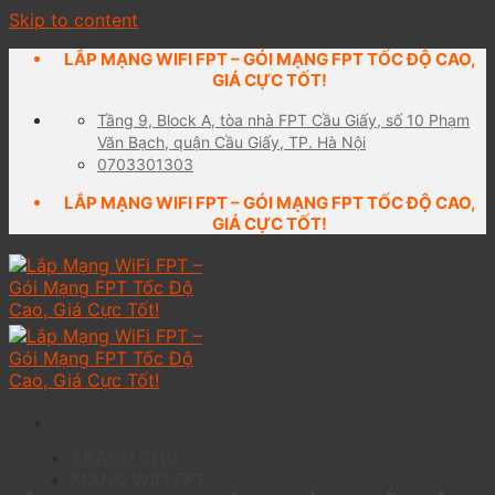
Skip to content
LẮP MẠNG WIFI FPT – GÓI MẠNG FPT TỐC ĐỘ CAO,
GIÁ CỰC TỐT!
Tầng 9, Block A, tòa nhà FPT Cầu Giấy, số 10 Phạm
Văn Bạch, quận Cầu Giấy, TP. Hà Nội
0703301303
LẮP MẠNG WIFI FPT – GÓI MẠNG FPT TỐC ĐỘ CAO,
GIÁ CỰC TỐT!
TRANG CHỦ
MẠNG WIFI FPT