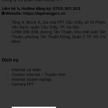
Liên hệ 📞 Hotline đăng ký: 0703.301.303
🌐 Website: https://lapmangpro.vn
Tầng 9, Block A, tòa nhà FPT Cầu Giấy, số 10 Phạm
Văn Bạch, quận Cầu Giấy, TP. Hà Nội
L29B-31B-33B, đường Tân Thuận, Khu chế xuất Tân
Thuận, phường Tân Thuận Đông, Quận 7, TP. Hồ Chí
Minh
Dịch vụ
Internet cá nhân
Combo internet – Truyền hình
Internet doanh nghiệp
Camera FPT