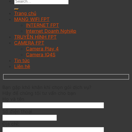
Trang chủ
MẠNG WIFI FPT
INTERNET FPT
Internet Doanh Nghiệp
TRUYỀN HÌNH FPT
CAMERA FPT
Camera Play 4
Camera IQ4S
Tin tức
Liên hệ
Bạn gặp khó khăn khi chọn gói dịch vụ?
Hãy để chúng tôi tư vấn cho bạn
Họ và tên
Số điện thoại
Địa chỉ: