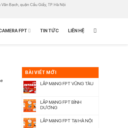
m Văn Bạch, quận Cầu Giấy, TP. Hà Nội
CAMERA FPT
TIN TỨC
LIÊN HỆ
BÀI VIẾT MỚI
ne
LẮP MẠNG FPT VŨNG TÀU
LẮP MẠNG FPT BÌNH
DƯƠNG
LẮP MẠNG FPT TẠI HÀ NỘI