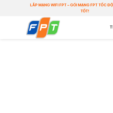
Skip
LẮP MẠNG WIFI FPT – GÓI MẠNG FPT TỐC ĐỘ
to
TỐT!
content
T