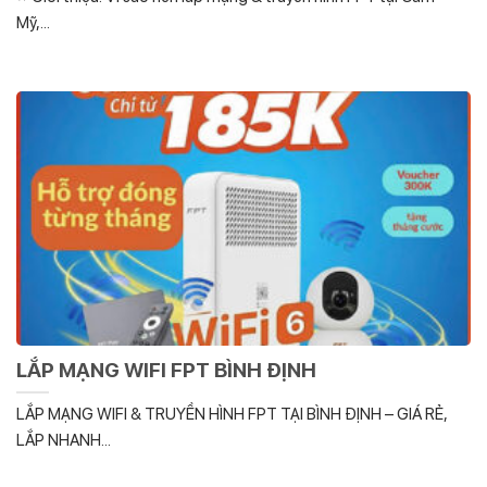
Mỹ,...
LẮP MẠNG WIFI FPT BÌNH ĐỊNH
LẮP MẠNG WIFI & TRUYỀN HÌNH FPT TẠI BÌNH ĐỊNH – GIÁ RẺ,
LẮP NHANH...