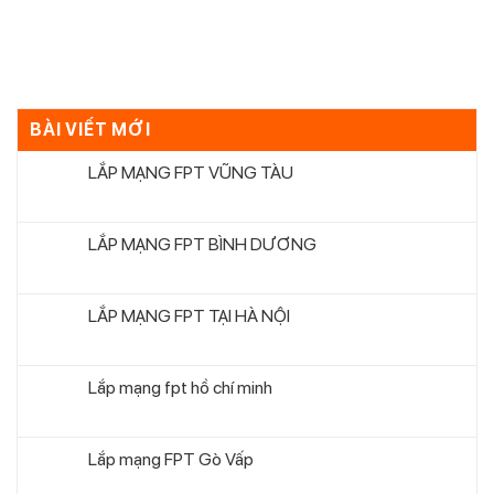
BÀI VIẾT MỚI
LẮP MẠNG FPT VŨNG TÀU
LẮP MẠNG FPT BÌNH DƯƠNG
LẮP MẠNG FPT TẠI HÀ NỘI
Lắp mạng fpt hồ chí minh
Lắp mạng FPT Gò Vấp