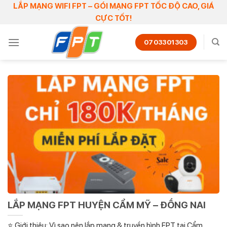
Skip
LẮP MẠNG WIFI FPT – GÓI MẠNG FPT TỐC ĐỘ CAO, GIÁ
CỰC TỐT!
to
content
0703301303
LẮP MẠNG FPT HUYỆN CẨM MỸ – ĐỒNG NAI
⭐ Giới thiệu: Vì sao nên lắp mạng & truyền hình FPT tại Cẩm