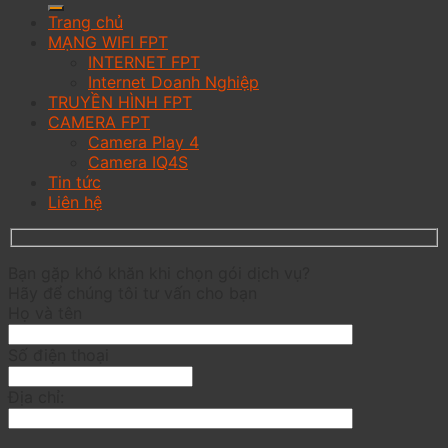
Trang chủ
MẠNG WIFI FPT
INTERNET FPT
Internet Doanh Nghiệp
TRUYỀN HÌNH FPT
CAMERA FPT
Camera Play 4
Camera IQ4S
Tin tức
Liên hệ
Bạn gặp khó khăn khi chọn gói dịch vụ?
Hãy để chúng tôi tư vấn cho bạn
Họ và tên
Số điện thoại
Địa chỉ: