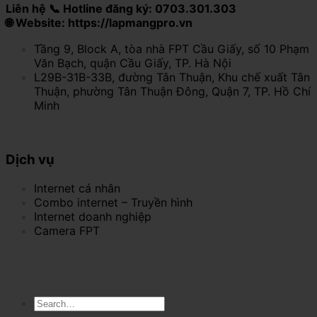
Liên hệ 📞 Hotline đăng ký: 0703.301.303
🌐 Website: https://lapmangpro.vn
Tầng 9, Block A, tòa nhà FPT Cầu Giấy, số 10 Phạm
Văn Bạch, quận Cầu Giấy, TP. Hà Nội
L29B-31B-33B, đường Tân Thuận, Khu chế xuất Tân
Thuận, phường Tân Thuận Đông, Quận 7, TP. Hồ Chí
Minh
Dịch vụ
Internet cá nhân
Combo internet – Truyền hình
Internet doanh nghiệp
Camera FPT