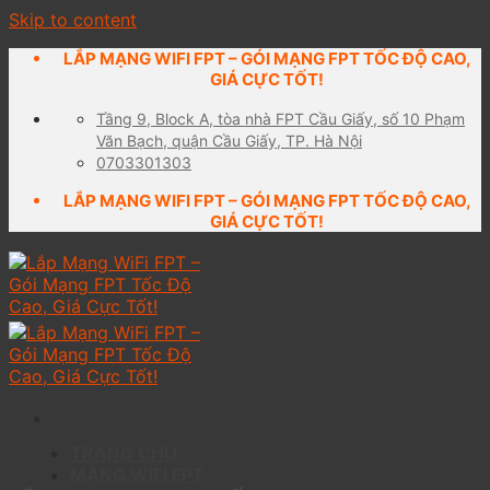
Skip to content
LẮP MẠNG WIFI FPT – GÓI MẠNG FPT TỐC ĐỘ CAO,
GIÁ CỰC TỐT!
Tầng 9, Block A, tòa nhà FPT Cầu Giấy, số 10 Phạm
Văn Bạch, quận Cầu Giấy, TP. Hà Nội
0703301303
LẮP MẠNG WIFI FPT – GÓI MẠNG FPT TỐC ĐỘ CAO,
GIÁ CỰC TỐT!
TRANG CHỦ
MẠNG WIFI FPT