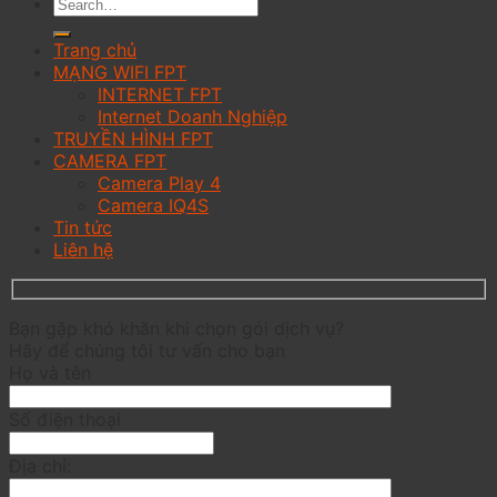
Trang chủ
MẠNG WIFI FPT
INTERNET FPT
Internet Doanh Nghiệp
TRUYỀN HÌNH FPT
CAMERA FPT
Camera Play 4
Camera IQ4S
Tin tức
Liên hệ
Bạn gặp khó khăn khi chọn gói dịch vụ?
Hãy để chúng tôi tư vấn cho bạn
Họ và tên
Số điện thoại
Địa chỉ: