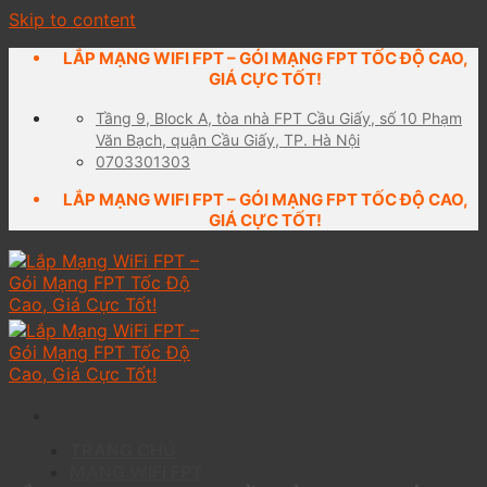
Skip to content
LẮP MẠNG WIFI FPT – GÓI MẠNG FPT TỐC ĐỘ CAO,
GIÁ CỰC TỐT!
Tầng 9, Block A, tòa nhà FPT Cầu Giấy, số 10 Phạm
Văn Bạch, quận Cầu Giấy, TP. Hà Nội
0703301303
LẮP MẠNG WIFI FPT – GÓI MẠNG FPT TỐC ĐỘ CAO,
GIÁ CỰC TỐT!
TRANG CHỦ
MẠNG WIFI FPT