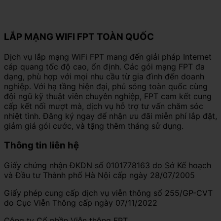
LẮP MẠNG WIFI FPT TOÀN QUỐC
Dịch vụ lắp mạng WiFi FPT mang đến giải pháp Internet
cáp quang tốc độ cao, ổn định. Các gói mạng FPT đa
dạng, phù hợp với mọi nhu cầu từ gia đình đến doanh
nghiệp. Với hạ tầng hiện đại, phủ sóng toàn quốc cùng
đội ngũ kỹ thuật viên chuyên nghiệp, FPT cam kết cung
cấp kết nối mượt mà, dịch vụ hỗ trợ tư vấn chăm sóc
nhiệt tình. Đăng ký ngay để nhận ưu đãi miễn phí lắp đặt,
giảm giá gói cước, và tặng thêm tháng sử dụng.
Thông tin liên hệ
Giấy chứng nhận ĐKDN số 0101778163 do Sở Kế hoạch
và Đầu tư Thành phố Hà Nội cấp ngày 28/07/2005
Giấy phép cung cấp dịch vụ viễn thông số 255/GP-CVT
do Cục Viễn Thông cấp ngày 07/11/2022
Công ty Cổ phần Viễn thông FPT