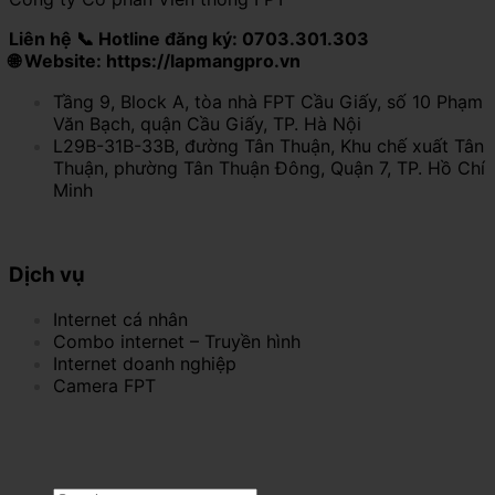
Liên hệ 📞 Hotline đăng ký: 0703.301.303
🌐 Website: https://lapmangpro.vn
Tầng 9, Block A, tòa nhà FPT Cầu Giấy, số 10 Phạm
Văn Bạch, quận Cầu Giấy, TP. Hà Nội
L29B-31B-33B, đường Tân Thuận, Khu chế xuất Tân
Thuận, phường Tân Thuận Đông, Quận 7, TP. Hồ Chí
Minh
Dịch vụ
Internet cá nhân
Combo internet – Truyền hình
Internet doanh nghiệp
Camera FPT