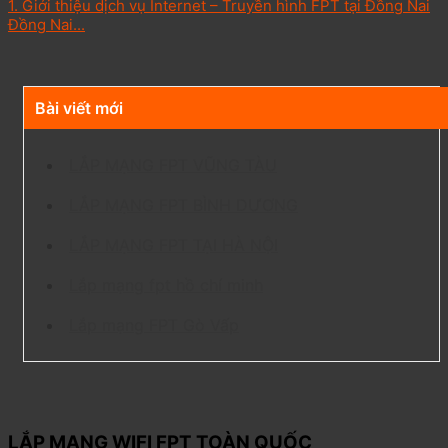
1. Giới thiệu dịch vụ Internet – Truyền hình FPT tại Đồng Nai
Đồng Nai...
Bài viết mới
LẮP MẠNG FPT VŨNG TÀU
LẮP MẠNG FPT BÌNH DƯƠNG
LẮP MẠNG FPT TẠI HÀ NỘI
Lắp mạng fpt hồ chí minh
Lắp mạng FPT Gò Vấp
LẮP MẠNG WIFI FPT TOÀN QUỐC