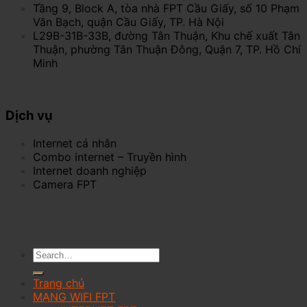
Tầng 9, Block A, tòa nhà FPT Cầu Giấy, số 10 Phạm
Văn Bạch, quận Cầu Giấy, TP. Hà Nội
L29B-31B-33B, đường Tân Thuận, Khu chế xuất Tân
Thuận, phường Tân Thuận Đông, Quận 7, TP. Hồ Chí
Minh
Dịch vụ
Internet cá nhân
Combo internet – Truyền hình
Internet doanh nghiệp
Camera FPT
Trang chủ
MẠNG WIFI FPT