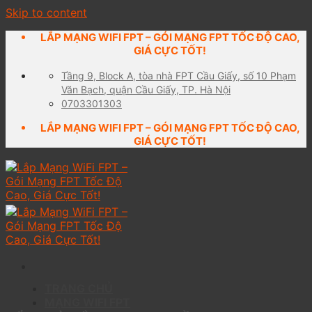
Skip to content
LẮP MẠNG WIFI FPT – GÓI MẠNG FPT TỐC ĐỘ CAO,
GIÁ CỰC TỐT!
Tầng 9, Block A, tòa nhà FPT Cầu Giấy, số 10 Phạm
Văn Bạch, quận Cầu Giấy, TP. Hà Nội
0703301303
LẮP MẠNG WIFI FPT – GÓI MẠNG FPT TỐC ĐỘ CAO,
GIÁ CỰC TỐT!
TRANG CHỦ
MẠNG WIFI FPT