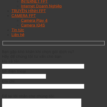
INTERNET FPT
Internet Doanh Nghiệp
TRUYỀN HÌNH FPT
CAMERA FPT
Camera Play 4
Camera IQ4S
Tin tức
Liên hệ
Bạn gặp khó khăn khi chọn gói dịch vụ?
Hãy để chúng tôi tư vấn cho bạn
Họ và tên
Số điện thoại
Địa chỉ:
Để lại lời nhắn cho chúng tôi: