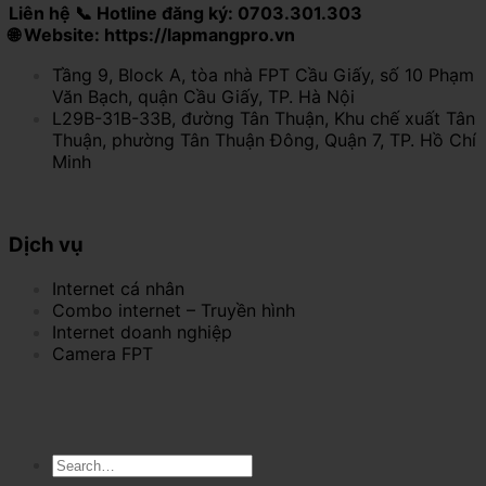
Liên hệ 📞 Hotline đăng ký: 0703.301.303
🌐 Website: https://lapmangpro.vn
Tầng 9, Block A, tòa nhà FPT Cầu Giấy, số 10 Phạm
Văn Bạch, quận Cầu Giấy, TP. Hà Nội
L29B-31B-33B, đường Tân Thuận, Khu chế xuất Tân
Thuận, phường Tân Thuận Đông, Quận 7, TP. Hồ Chí
Minh
Dịch vụ
Internet cá nhân
Combo internet – Truyền hình
Internet doanh nghiệp
Camera FPT