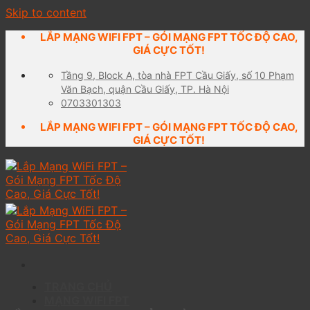
Skip to content
LẮP MẠNG WIFI FPT – GÓI MẠNG FPT TỐC ĐỘ CAO,
GIÁ CỰC TỐT!
Tầng 9, Block A, tòa nhà FPT Cầu Giấy, số 10 Phạm
Văn Bạch, quận Cầu Giấy, TP. Hà Nội
0703301303
LẮP MẠNG WIFI FPT – GÓI MẠNG FPT TỐC ĐỘ CAO,
GIÁ CỰC TỐT!
TRANG CHỦ
MẠNG WIFI FPT