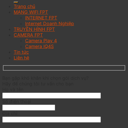
Trang chủ
MẠNG WIFI FPT
INTERNET FPT
Internet Doanh Nghiệp
TRUYỀN HÌNH FPT
CAMERA FPT
Camera Play 4
Camera IQ4S
Tin tức
Liên hệ
Bạn gặp khó khăn khi chọn gói dịch vụ?
Hãy để chúng tôi tư vấn cho bạn
Họ và tên
Số điện thoại
Địa chỉ: