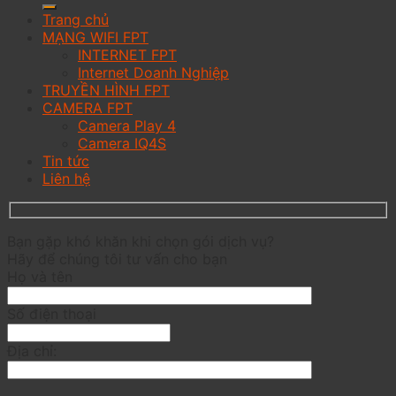
Trang chủ
MẠNG WIFI FPT
INTERNET FPT
Internet Doanh Nghiệp
TRUYỀN HÌNH FPT
CAMERA FPT
Camera Play 4
Camera IQ4S
Tin tức
Liên hệ
Bạn gặp khó khăn khi chọn gói dịch vụ?
Hãy để chúng tôi tư vấn cho bạn
Họ và tên
Số điện thoại
Địa chỉ: