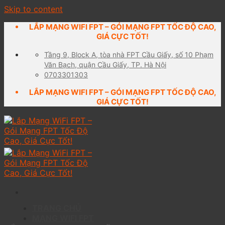
Skip to content
LẮP MẠNG WIFI FPT – GÓI MẠNG FPT TỐC ĐỘ CAO,
GIÁ CỰC TỐT!
Tầng 9, Block A, tòa nhà FPT Cầu Giấy, số 10 Phạm
Văn Bạch, quận Cầu Giấy, TP. Hà Nội
0703301303
LẮP MẠNG WIFI FPT – GÓI MẠNG FPT TỐC ĐỘ CAO,
GIÁ CỰC TỐT!
TRANG CHỦ
MẠNG WIFI FPT