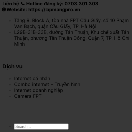
Liên hệ 📞 Hotline đăng ký: 0703.301.303
🌐 Website: https://lapmangpro.vn
Tầng 9, Block A, tòa nhà FPT Cầu Giấy, số 10 Phạm
Văn Bạch, quận Cầu Giấy, TP. Hà Nội
L29B-31B-33B, đường Tân Thuận, Khu chế xuất Tân
Thuận, phường Tân Thuận Đông, Quận 7, TP. Hồ Chí
Minh
Dịch vụ
Internet cá nhân
Combo internet – Truyền hình
Internet doanh nghiệp
Camera FPT