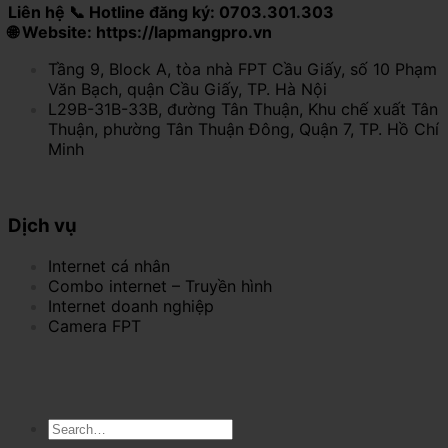
Liên hệ 📞 Hotline đăng ký: 0703.301.303
🌐 Website: https://lapmangpro.vn
Tầng 9, Block A, tòa nhà FPT Cầu Giấy, số 10 Phạm
Văn Bạch, quận Cầu Giấy, TP. Hà Nội
L29B-31B-33B, đường Tân Thuận, Khu chế xuất Tân
Thuận, phường Tân Thuận Đông, Quận 7, TP. Hồ Chí
Minh
Dịch vụ
Internet cá nhân
Combo internet – Truyền hình
Internet doanh nghiệp
Camera FPT