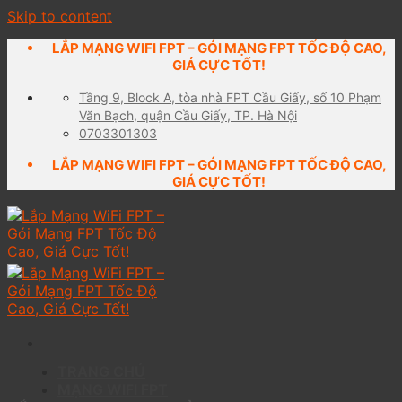
Skip to content
LẮP MẠNG WIFI FPT – GÓI MẠNG FPT TỐC ĐỘ CAO,
GIÁ CỰC TỐT!
Tầng 9, Block A, tòa nhà FPT Cầu Giấy, số 10 Phạm
Văn Bạch, quận Cầu Giấy, TP. Hà Nội
0703301303
LẮP MẠNG WIFI FPT – GÓI MẠNG FPT TỐC ĐỘ CAO,
GIÁ CỰC TỐT!
TRANG CHỦ
MẠNG WIFI FPT