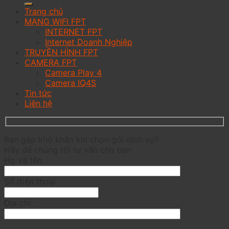
Trang chủ
MẠNG WIFI FPT
INTERNET FPT
Internet Doanh Nghiệp
TRUYỀN HÌNH FPT
CAMERA FPT
Camera Play 4
Camera IQ4S
Tin tức
Liên hệ
Bạn gặp khó khăn khi chọn gói dịch vụ?
Hãy để chúng tôi tư vấn cho bạn
Họ và tên
Số điện thoại
Địa chỉ: