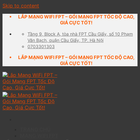
Skip to content
LẮP MẠNG WIFI FPT – GÓI MẠNG FPT TỐC ĐỘ CAO,
GIÁ CỰC TỐT!
Tầng 9, Block A, tòa nhà FPT Cầu Giấy, số 10 Phạm
Văn Bạch, quận Cầu Giấy, TP. Hà Nội
0703301303
LẮP MẠNG WIFI FPT – GÓI MẠNG FPT TỐC ĐỘ CAO,
GIÁ CỰC TỐT!
TRANG CHỦ
MẠNG WIFI FPT