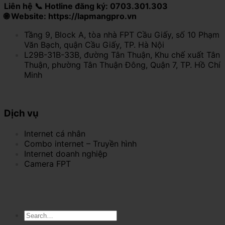
Liên hệ 📞 Hotline đăng ký: 0703.301.303
🌐 Website: https://lapmangpro.vn
Tầng 9, Block A, tòa nhà FPT Cầu Giấy, số 10 Phạm
Văn Bạch, quận Cầu Giấy, TP. Hà Nội
L29B-31B-33B, đường Tân Thuận, Khu chế xuất Tân
Thuận, phường Tân Thuận Đông, Quận 7, TP. Hồ Chí
Minh
Dịch vụ
Internet cá nhân
Combo internet – Truyền hình
Internet doanh nghiệp
Camera FPT