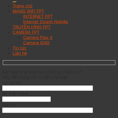
Trang chủ
MẠNG WIFI FPT
INTERNET FPT
Internet Doanh Nghiệp
TRUYỀN HÌNH FPT
CAMERA FPT
Camera Play 4
Camera IQ4S
Tin tức
Liên hệ
Bạn gặp khó khăn khi chọn gói dịch vụ?
Hãy để chúng tôi tư vấn cho bạn
Họ và tên
Số điện thoại
Địa chỉ: