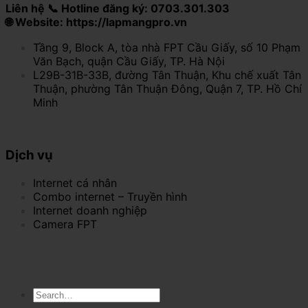
Liên hệ 📞 Hotline đăng ký: 0703.301.303
🌐 Website: https://lapmangpro.vn
Tầng 9, Block A, tòa nhà FPT Cầu Giấy, số 10 Phạm
Văn Bạch, quận Cầu Giấy, TP. Hà Nội
L29B-31B-33B, đường Tân Thuận, Khu chế xuất Tân
Thuận, phường Tân Thuận Đông, Quận 7, TP. Hồ Chí
Minh
Dịch vụ
Internet cá nhân
Combo internet – Truyền hình
Internet doanh nghiệp
Camera FPT