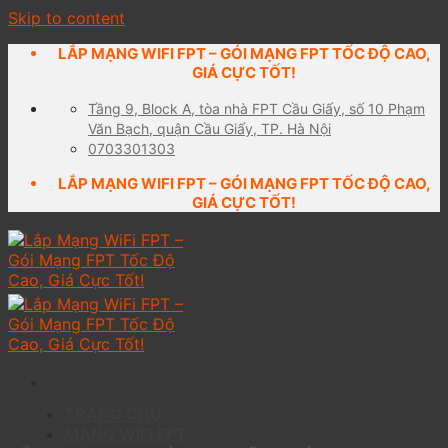
Skip to content
LẮP MẠNG WIFI FPT – GÓI MẠNG FPT TỐC ĐỘ CAO,
GIÁ CỰC TỐT!
Tầng 9, Block A, tòa nhà FPT Cầu Giấy, số 10 Phạm
Văn Bạch, quận Cầu Giấy, TP. Hà Nội
0703301303
LẮP MẠNG WIFI FPT – GÓI MẠNG FPT TỐC ĐỘ CAO,
GIÁ CỰC TỐT!
TRANG CHỦ
MẠNG WIFI FPT