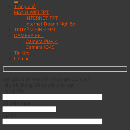
Trang chủ
MẠNG WIFI FPT
INTERNET FPT
Internet Doanh Nghiệp
TRUYỀN HÌNH FPT
CAMERA FPT
Camera Play 4
Camera IQ4S
Tin tức
Liên hệ
Bạn gặp khó khăn khi chọn gói dịch vụ?
Hãy để chúng tôi tư vấn cho bạn
Họ và tên
Số điện thoại
Địa chỉ: