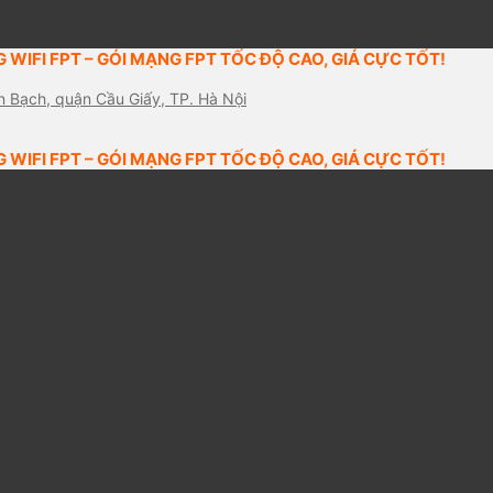
 WIFI FPT – GÓI MẠNG FPT TỐC ĐỘ CAO, GIÁ CỰC TỐT!
n Bạch, quận Cầu Giấy, TP. Hà Nội
 WIFI FPT – GÓI MẠNG FPT TỐC ĐỘ CAO, GIÁ CỰC TỐT!