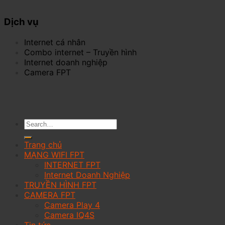
Dịch vụ
Internet cá nhân
Combo internet – Truyền hình
Internet doanh nghiệp
Camera FPT
Trang chủ
MẠNG WIFI FPT
INTERNET FPT
Internet Doanh Nghiệp
TRUYỀN HÌNH FPT
CAMERA FPT
Camera Play 4
Camera IQ4S
Tin tức