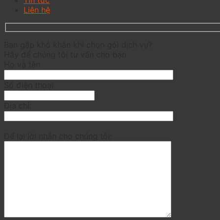
Liên hệ
Bạn gặp khó khăn khi chọn gói dịch vụ?
Hãy để chúng tôi tư vấn cho bạn
Họ và tên
Số điện thoại
Địa chỉ:
Để lại lời nhắn cho chúng tôi: