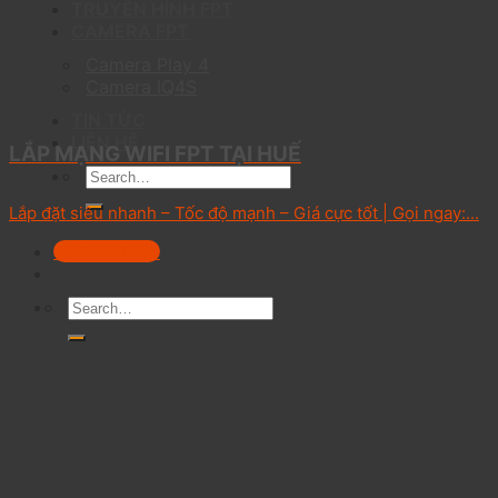
TRUYỀN HÌNH FPT
CAMERA FPT
Camera Play 4
Camera IQ4S
TIN TỨC
LIÊN HỆ
LẮP MẠNG WIFI FPT TẠI HUẾ
Lắp đặt siêu nhanh – Tốc độ mạnh – Giá cực tốt | Gọi ngay:...
0703301303