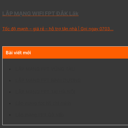
LẮP MẠNG WIFI FPT ĐẮK Lắk
Tốc độ mạnh – giá rẻ – hỗ trợ tận nhà | Gọi ngay 0703...
Bài viết mới
LẮP MẠNG FPT VŨNG TÀU
LẮP MẠNG FPT BÌNH DƯƠNG
LẮP MẠNG FPT TẠI HÀ NỘI
Lắp mạng fpt hồ chí minh
Lắp mạng FPT Gò Vấp