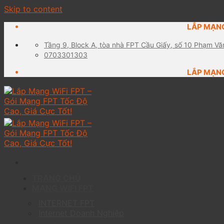
Skip to content
LẮP MẠNG
Tầng 9, Block A, tòa nhà FPT Cầu Giấy, số 10 Phạm Vă
0703301303
LẮP MẠNG
TRANG CHỦ
MẠNG WIFI FPT
INTERNET FPT
Internet Doanh Nghiệp