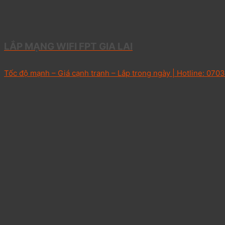
LẮP MẠNG WIFI FPT GIA LAI
Tốc độ mạnh – Giá cạnh tranh – Lắp trong ngày | Hotline: 0703 