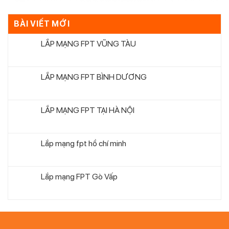
BÀI VIẾT MỚI
LẮP MẠNG FPT VŨNG TÀU
LẮP MẠNG FPT BÌNH DƯƠNG
LẮP MẠNG FPT TẠI HÀ NỘI
Lắp mạng fpt hồ chí minh
Lắp mạng FPT Gò Vấp