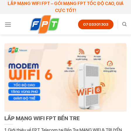
Skip
LẮP MẠNG WIFI FPT – GÓI MẠNG FPT TỐC ĐỘ CAO, GIÁ
CỰC TỐT!
to
content
0703301303
LẮP MẠNG WIFI FPT BẾN TRE
1. Giới thiệu về FPT Telecom tại Bến Tre MẠNG WIFI & TRUYỀN