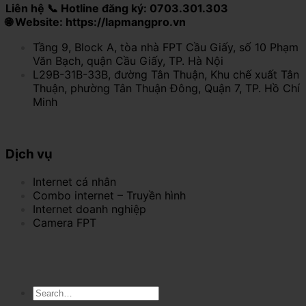
Liên hệ 📞 Hotline đăng ký: 0703.301.303
🌐 Website: https://lapmangpro.vn
Tầng 9, Block A, tòa nhà FPT Cầu Giấy, số 10 Phạm
Văn Bạch, quận Cầu Giấy, TP. Hà Nội
L29B-31B-33B, đường Tân Thuận, Khu chế xuất Tân
Thuận, phường Tân Thuận Đông, Quận 7, TP. Hồ Chí
Minh
Dịch vụ
Internet cá nhân
Combo internet – Truyền hình
Internet doanh nghiệp
Camera FPT