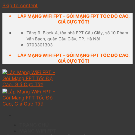
Skip to content
LẮP MẠNG WIFI FPT – GÓI MẠNG FPT TỐC ĐỘ CAO,
GIÁ CỰC TỐT!
Tầng 9, Block A, tòa nhà FPT Cầu Giấy, số 10 Phạm
Văn Bạch, quận Cầu Giấy, TP. Hà Nội
0703301303
LẮP MẠNG WIFI FPT – GÓI MẠNG FPT TỐC ĐỘ CAO,
GIÁ CỰC TỐT!
TRANG CHỦ
MẠNG WIFI FPT