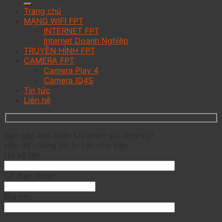
Trang chủ
MẠNG WIFI FPT
INTERNET FPT
Internet Doanh Nghiệp
TRUYỀN HÌNH FPT
CAMERA FPT
Camera Play 4
Camera IQ4S
Tin tức
Liên hệ
Bạn gặp khó khăn khi chọn gói dịch vụ?
Hãy để chúng tôi tư vấn cho bạn
Họ và tên
Số điện thoại
Địa chỉ: