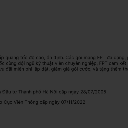
áp quang tốc độ cao, ổn định. Các gói mạng FPT đa dạng, 
uốc cùng đội ngũ kỹ thuật viên chuyên nghiệp, FPT cam kết
ưu đãi miễn phí lắp đặt, giảm giá gói cước, và tặng thêm t
 Đầu tư Thành phố Hà Nội cấp ngày 28/07/2005
do Cục Viễn Thông cấp ngày 07/11/2022