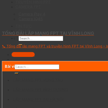
TRUYỀN HÌNH FPT
CAMERA FPT
Camera Play 4
Camera IQ4S
TIN TỨC
LIÊN HỆ
TỔNG ĐÀI LẮP MẠNG FPT TẠI VĨNH LONG
📞 Tổng đài lắp mạng FPT và truyền hình FPT tại Vĩnh Long – In
0703301303
Bài viết mới
LẮP MẠNG FPT VŨNG TÀU
LẮP MẠNG FPT BÌNH DƯƠNG
LẮP MẠNG FPT TẠI HÀ NỘI