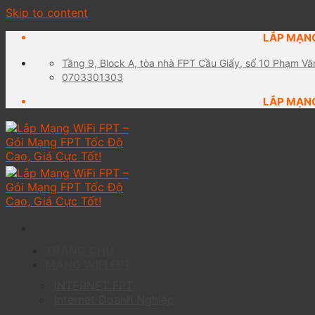
Skip to content
LẮP MẠNG
Tầng 9, Block A, tòa nhà FPT Cầu Giấy, số 10 Phạm Vă
0703301303
LẮP MẠNG
TRANG CHỦ
MẠNG WIFI FPT
INTERNET FPT
Internet Doanh Nghiệp