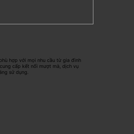
phù hợp với mọi nhu cầu từ gia đình
 cung cấp kết nối mượt mà, dịch vụ
háng sử dụng.