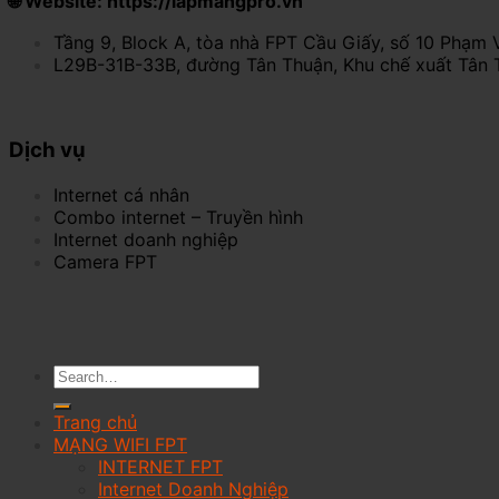
🌐 Website: https://lapmangpro.vn
Tầng 9, Block A, tòa nhà FPT Cầu Giấy, số 10 Phạm 
L29B-31B-33B, đường Tân Thuận, Khu chế xuất Tân 
Dịch vụ
Internet cá nhân
Combo internet – Truyền hình
Internet doanh nghiệp
Camera FPT
Trang chủ
MẠNG WIFI FPT
INTERNET FPT
Internet Doanh Nghiệp