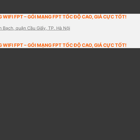
 WIFI FPT – GÓI MẠNG FPT TỐC ĐỘ CAO, GIÁ CỰC TỐT!
n Bạch, quận Cầu Giấy, TP. Hà Nội
 WIFI FPT – GÓI MẠNG FPT TỐC ĐỘ CAO, GIÁ CỰC TỐT!