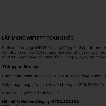
Lắp mạng fpt hồ chí minh
Lắp mạng FPT Gò Vấp
LẮP MẠNG WIFI FPT TOÀN QUỐC
Dịch vụ lắp mạng WiFi FPT mang đến giải pháp Internet c
đến doanh nghiệp. Với hạ tầng hiện đại, phủ sóng toàn q
hỗ trợ tư vấn chăm sóc nhiệt tình. Đăng ký ngay để nhận 
Thông tin liên hệ
Giấy chứng nhận ĐKDN số 0101778163 do Sở Kế hoạch và
Giấy phép cung cấp dịch vụ viễn thông số 255/GP-CVT 
Công ty Cổ phần Viễn thông FPT
Liên hệ 📞 Hotline đăng ký: 0703.301.303