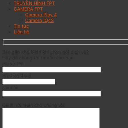
TRUYỀN HÌNH FPT
CAMERA FPT
Camera Play 4
Camera IQ4S
Tin tức
Liên hệ
Bạn gặp khó khăn khi chọn gói dịch vụ?
Hãy để chúng tôi tư vấn cho bạn
Họ và tên
Số điện thoại
Địa chỉ:
Để lại lời nhắn cho chúng tôi: