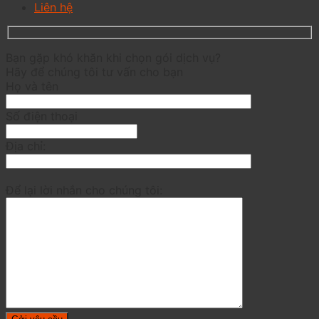
Liên hệ
Bạn gặp khó khăn khi chọn gói dịch vụ?
Hãy để chúng tôi tư vấn cho bạn
Họ và tên
Số điện thoại
Địa chỉ:
Để lại lời nhắn cho chúng tôi: