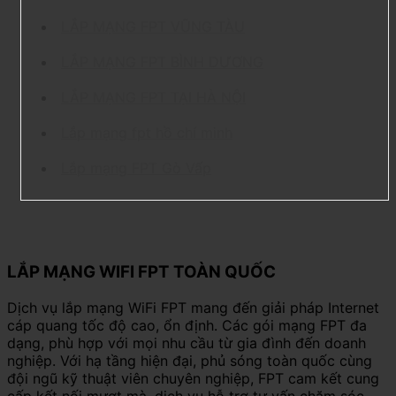
LẮP MẠNG FPT VŨNG TÀU
LẮP MẠNG FPT BÌNH DƯƠNG
LẮP MẠNG FPT TẠI HÀ NỘI
Lắp mạng fpt hồ chí minh
Lắp mạng FPT Gò Vấp
LẮP MẠNG WIFI FPT TOÀN QUỐC
Dịch vụ lắp mạng WiFi FPT mang đến giải pháp Internet
cáp quang tốc độ cao, ổn định. Các gói mạng FPT đa
dạng, phù hợp với mọi nhu cầu từ gia đình đến doanh
nghiệp. Với hạ tầng hiện đại, phủ sóng toàn quốc cùng
đội ngũ kỹ thuật viên chuyên nghiệp, FPT cam kết cung
cấp kết nối mượt mà, dịch vụ hỗ trợ tư vấn chăm sóc