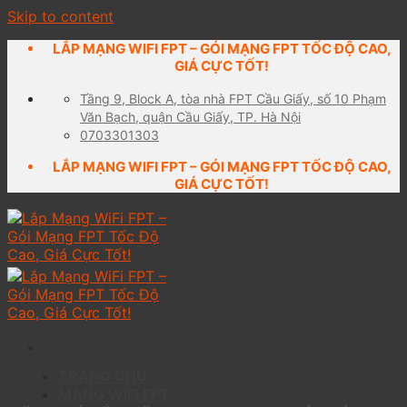
Skip to content
LẮP MẠNG WIFI FPT – GÓI MẠNG FPT TỐC ĐỘ CAO,
GIÁ CỰC TỐT!
Tầng 9, Block A, tòa nhà FPT Cầu Giấy, số 10 Phạm
Văn Bạch, quận Cầu Giấy, TP. Hà Nội
0703301303
LẮP MẠNG WIFI FPT – GÓI MẠNG FPT TỐC ĐỘ CAO,
GIÁ CỰC TỐT!
TRANG CHỦ
MẠNG WIFI FPT