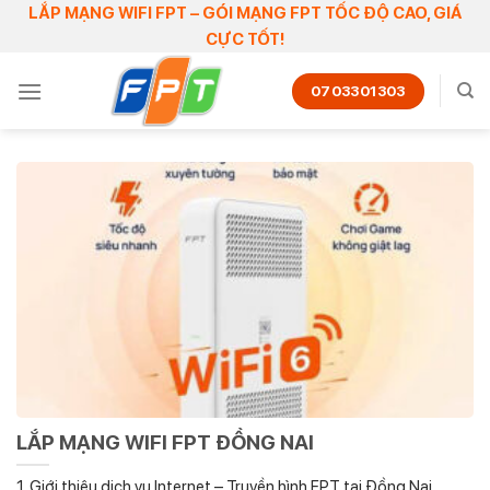
Skip
LẮP MẠNG WIFI FPT – GÓI MẠNG FPT TỐC ĐỘ CAO, GIÁ
CỰC TỐT!
to
content
0703301303
LẮP MẠNG WIFI FPT ĐỒNG NAI
1. Giới thiệu dịch vụ Internet – Truyền hình FPT tại Đồng Nai