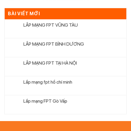
BÀI VIẾT MỚI
LẮP MẠNG FPT VŨNG TÀU
LẮP MẠNG FPT BÌNH DƯƠNG
LẮP MẠNG FPT TẠI HÀ NỘI
Lắp mạng fpt hồ chí minh
Lắp mạng FPT Gò Vấp