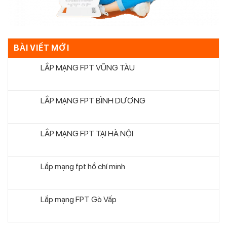
BÀI VIẾT MỚI
LẮP MẠNG FPT VŨNG TÀU
LẮP MẠNG FPT BÌNH DƯƠNG
LẮP MẠNG FPT TẠI HÀ NỘI
Lắp mạng fpt hồ chí minh
Lắp mạng FPT Gò Vấp