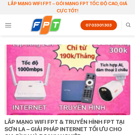
Skip
LẮP MẠNG WIFI FPT – GÓI MẠNG FPT TỐC ĐỘ CAO, GIÁ
CỰC TỐT!
to
content
0703301303
LẮP MẠNG WIFI FPT & TRUYỀN HÌNH FPT TẠI
SƠN LA – GIẢI PHÁP INTERNET TỐI ƯU CHO