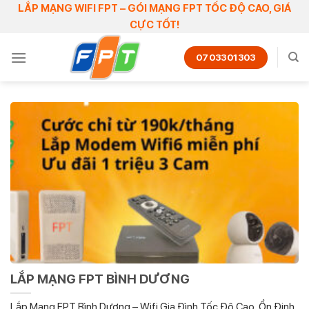
Skip
LẮP MẠNG WIFI FPT – GÓI MẠNG FPT TỐC ĐỘ CAO, GIÁ
CỰC TỐT!
to
content
0703301303
LẮP MẠNG FPT BÌNH DƯƠNG
Lắp Mạng FPT Bình Dương – Wifi Gia Đình Tốc Độ Cao, Ổn Định