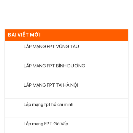
BÀI VIẾT MỚI
LẮP MẠNG FPT VŨNG TÀU
LẮP MẠNG FPT BÌNH DƯƠNG
LẮP MẠNG FPT TẠI HÀ NỘI
Lắp mạng fpt hồ chí minh
Lắp mạng FPT Gò Vấp