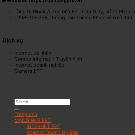
🌐 Website: https://lapmangpro.vn
Tầng 9, Block A, tòa nhà FPT Cầu Giấy, số 10 Phạm 
L29B-31B-33B, đường Tân Thuận, Khu chế xuất Tân 
Dịch vụ
Internet cá nhân
Combo internet – Truyền hình
Internet doanh nghiệp
Camera FPT
Trang chủ
MẠNG WIFI FPT
INTERNET FPT
Internet Doanh Nghiệp