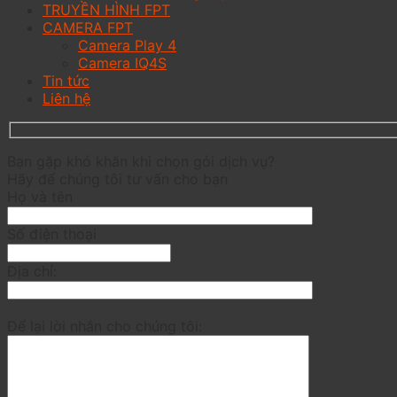
TRUYỀN HÌNH FPT
CAMERA FPT
Camera Play 4
Camera IQ4S
Tin tức
Liên hệ
Bạn gặp khó khăn khi chọn gói dịch vụ?
Hãy để chúng tôi tư vấn cho bạn
Họ và tên
Số điện thoại
Địa chỉ:
Để lại lời nhắn cho chúng tôi: