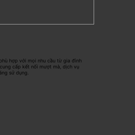
phù hợp với mọi nhu cầu từ gia đình
 cung cấp kết nối mượt mà, dịch vụ
háng sử dụng.