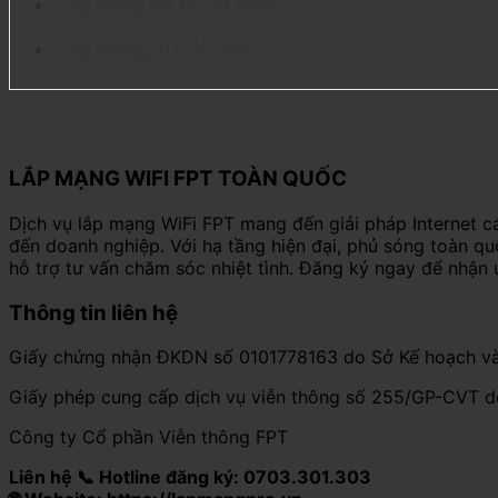
Lắp mạng fpt hồ chí minh
Lắp mạng FPT Gò Vấp
LẮP MẠNG WIFI FPT TOÀN QUỐC
Dịch vụ lắp mạng WiFi FPT mang đến giải pháp Internet c
đến doanh nghiệp. Với hạ tầng hiện đại, phủ sóng toàn q
hỗ trợ tư vấn chăm sóc nhiệt tình. Đăng ký ngay để nhận 
Thông tin liên hệ
Giấy chứng nhận ĐKDN số 0101778163 do Sở Kế hoạch và
Giấy phép cung cấp dịch vụ viễn thông số 255/GP-CVT 
Công ty Cổ phần Viễn thông FPT
Liên hệ 📞 Hotline đăng ký: 0703.301.303