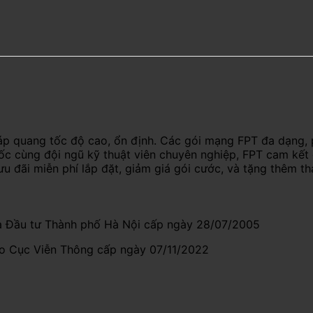
áp quang tốc độ cao, ổn định. Các gói mạng FPT đa dạng, 
uốc cùng đội ngũ kỹ thuật viên chuyên nghiệp, FPT cam kết
ưu đãi miễn phí lắp đặt, giảm giá gói cước, và tặng thêm t
 Đầu tư Thành phố Hà Nội cấp ngày 28/07/2005
do Cục Viễn Thông cấp ngày 07/11/2022