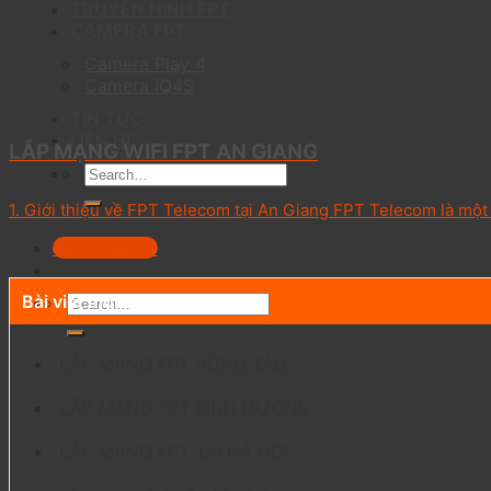
TRUYỀN HÌNH FPT
CAMERA FPT
Camera Play 4
Camera IQ4S
TIN TỨC
LIÊN HỆ
LẮP MẠNG WIFI FPT AN GIANG
1. Giới thiệu về FPT Telecom tại An Giang FPT Telecom là một 
0703301303
Bài viết mới
LẮP MẠNG FPT VŨNG TÀU
LẮP MẠNG FPT BÌNH DƯƠNG
LẮP MẠNG FPT TẠI HÀ NỘI