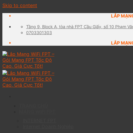
Skip to content
LẮP MẠNG
Tầng 9, Block A, tòa nhà FPT Cầu Giấy, số 10 Phạm Vă
0703301303
LẮP MẠNG
TRANG CHỦ
MẠNG WIFI FPT
INTERNET FPT
Internet Doanh Nghiệp