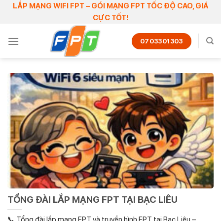
Skip
LẮP MẠNG WIFI FPT – GÓI MẠNG FPT TỐC ĐỘ CAO, GIÁ
CỰC TỐT!
to
content
0703301303
TỔNG ĐÀI LẮP MẠNG FPT TẠI BẠC LIÊU
📞 Tổng đài lắp mạng FPT và truyền hình FPT tại Bạc Liêu –