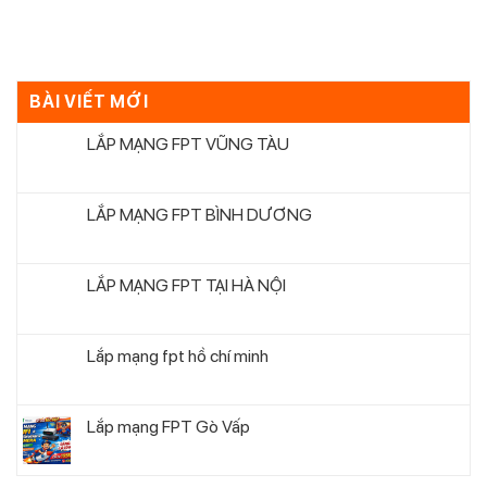
BÀI VIẾT MỚI
LẮP MẠNG FPT VŨNG TÀU
LẮP MẠNG FPT BÌNH DƯƠNG
LẮP MẠNG FPT TẠI HÀ NỘI
Lắp mạng fpt hồ chí minh
Lắp mạng FPT Gò Vấp