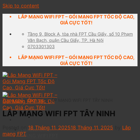
Skip to content
LẮP MẠNG WIFI FPT – GÓI MẠNG FPT TỐC ĐỘ CAO,
GIÁ CỰC TỐT!
Tầng 9, Block A, tòa nhà FPT Cầu Giấy, số 10 Phạm
Văn Bạch, quận Cầu Giấy, TP. Hà Nội
0703301303
LẮP MẠNG WIFI FPT – GÓI MẠNG FPT TỐC ĐỘ CAO,
GIÁ CỰC TỐT!
Trang chủ
»
Dịch vụ
»
LẮP MẠNG WIFI FPT TÂY NINH
LẮP MẠNG WIFI FPT TÂY NINH
Posted on
18 Tháng 11, 2025
18 Tháng 11, 2025
by
Lắp
TRANG CHỦ
mạng FPT
MẠNG WIFI FPT