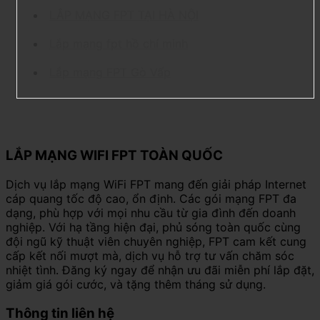
LẮP MẠNG FPT TẠI HÀ NỘI
Lắp mạng fpt hồ chí minh
Lắp mạng FPT Gò Vấp
LẮP MẠNG WIFI FPT TOÀN QUỐC
Dịch vụ lắp mạng WiFi FPT mang đến giải pháp Internet
cáp quang tốc độ cao, ổn định. Các gói mạng FPT đa
dạng, phù hợp với mọi nhu cầu từ gia đình đến doanh
nghiệp. Với hạ tầng hiện đại, phủ sóng toàn quốc cùng
đội ngũ kỹ thuật viên chuyên nghiệp, FPT cam kết cung
cấp kết nối mượt mà, dịch vụ hỗ trợ tư vấn chăm sóc
nhiệt tình. Đăng ký ngay để nhận ưu đãi miễn phí lắp đặt,
giảm giá gói cước, và tặng thêm tháng sử dụng.
Thông tin liên hệ