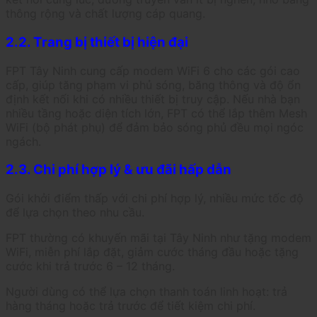
thông rộng và chất lượng cáp quang.
2.2. Trang bị thiết bị hiện đại
FPT Tây Ninh cung cấp modem WiFi 6 cho các gói cao
cấp, giúp tăng phạm vi phủ sóng, băng thông và độ ổn
định kết nối khi có nhiều thiết bị truy cập. Nếu nhà bạn
nhiều tầng hoặc diện tích lớn, FPT có thể lắp thêm Mesh
WiFi (bộ phát phụ) để đảm bảo sóng phủ đều mọi ngóc
ngách.
2.3. Chi phí hợp lý & ưu đãi hấp dẫn
Gói khởi điểm thấp với chi phí hợp lý, nhiều mức tốc độ
để lựa chọn theo nhu cầu.
FPT thường có khuyến mãi tại Tây Ninh như tặng modem
WiFi, miễn phí lắp đặt, giảm cước tháng đầu hoặc tặng
cước khi trả trước 6 – 12 tháng.
Người dùng có thể lựa chọn thanh toán linh hoạt: trả
hàng tháng hoặc trả trước để tiết kiệm chi phí.