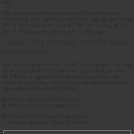
này.
Cho dù bạn sinh sống tại thành phố Tây Ninh, huyện
Trảng Bàng, Hòa Thành hay Tân Châu, việc lắp đặt mạng
FPT là một bước quan trọng để tiếp cận hạ tầng số hiện
đại và nâng cao trải nghiệm giải trí hàng ngày
ĐĂNG KÝ LẮP MẠNG FPT TÂY NINH –
.⭐
NHANH NHẤT
Nếu bạn đang tìm Internet tốc độ cao và truyền hình giải
trí đa dạng tại TP. TÂY NINH, FPT Telecom là lựa chọn
số 1. Đăng ký ngay để nhận gói cước giá rẻ, lắp đặt
nhanh chóng, không cần trả trước, trải nghiệm Internet
và truyền hình mượt mà, ổn định.
📞 Hotline đăng ký: 0703.301.303
🌐 Website: https://lapmangpro.vn
⏰ Hỗ trợ 24/7 – có mặt trong 30 phút.
📍 Khu vực áp dụng: Tất cả TÂY NINH.