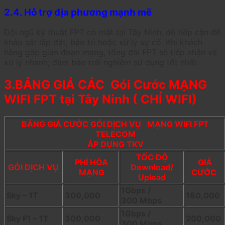
2.4. Hỗ trợ địa phương mạnh mẽ
Đội ngũ kỹ thuật FPT có mặt tại Tây Ninh, dễ tiếp cận để
khảo sát lắp đặt, bảo trì hoặc xử lý sự cố. Khi khách
hàng gặp gián đoạn mạng, tổng đài FPT sẽ tiếp nhận và
xử lý nhanh, đảm bảo trải nghiệm sử dụng tốt nhất.
3.BẢNG GIÁ CÁC Gói Cước MẠNG
WIFI FPT tại Tây Ninh ( CHỈ WIFI)
BẢNG GIÁ CƯỚC GÓI DỊCH VỤ MẠNG WIFI FPT
TELECOM
ÁP DỤNG TKV
TỐC ĐỘ
PHÍ HÒA
GIÁ
GÓI DỊCH VỤ
Download/
MẠNG
CƯỚC
Upload
1Gbps /
Sky – 1T
300,000
180,000
300 Mbps
1Gbps /
Sky F1 – 1T
300,000
200,000
300 Mbps