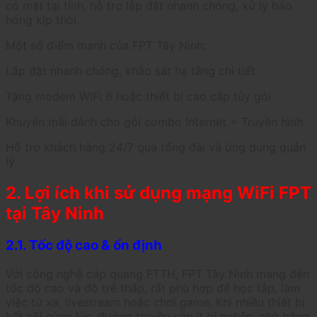
có mặt tại tỉnh, hỗ trợ lắp đặt nhanh chóng, xử lý báo
hỏng kịp thời.
Một số điểm mạnh của FPT Tây Ninh:
Lắp đặt nhanh chóng, khảo sát hạ tầng chi tiết
Tặng modem WiFi 6 hoặc thiết bị cao cấp tùy gói
Khuyến mãi dành cho gói combo Internet + Truyền hình
Hỗ trợ khách hàng 24/7 qua tổng đài và ứng dụng quản
lý
2. Lợi ích khi sử dụng mạng WiFi FPT
tại Tây Ninh
2.1. Tốc độ cao & ổn định
Với công nghệ cáp quang FTTH, FPT Tây Ninh mang đến
tốc độ cao và độ trễ thấp, rất phù hợp để học tập, làm
việc từ xa, livestream hoặc chơi game. Khi nhiều thiết bị
kết nối cùng lúc, đường truyền vẫn ít bị nghẽn, nhờ băng