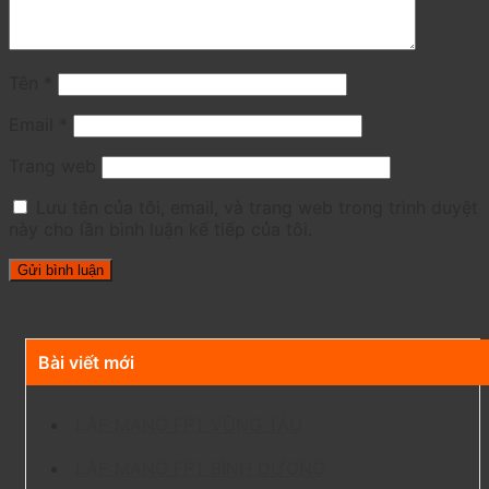
Tên
*
Email
*
Trang web
Lưu tên của tôi, email, và trang web trong trình duyệt
này cho lần bình luận kế tiếp của tôi.
Bài viết mới
LẮP MẠNG FPT VŨNG TÀU
LẮP MẠNG FPT BÌNH DƯƠNG