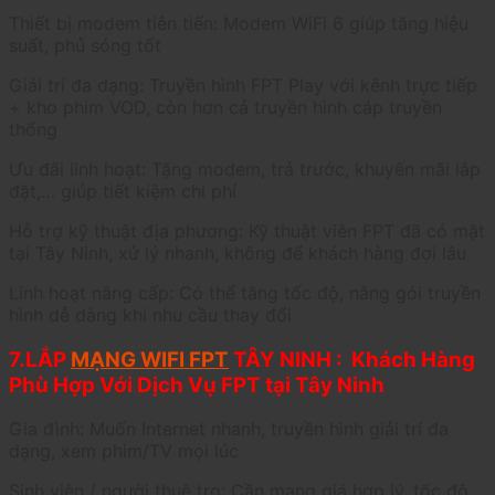
Thiết bị modem tiên tiến: Modem WiFi 6 giúp tăng hiệu
suất, phủ sóng tốt
Giải trí đa dạng: Truyền hình FPT Play với kênh trực tiếp
+ kho phim VOD, còn hơn cả truyền hình cáp truyền
thống
Ưu đãi linh hoạt: Tặng modem, trả trước, khuyến mãi lắp
đặt,… giúp tiết kiệm chi phí
Hỗ trợ kỹ thuật địa phương: Kỹ thuật viên FPT đã có mặt
tại Tây Ninh, xử lý nhanh, không để khách hàng đợi lâu
Linh hoạt nâng cấp: Có thể tăng tốc độ, nâng gói truyền
hình dễ dàng khi nhu cầu thay đổi
7.LẮP
MẠNG WIFI FPT
TÂY NINH : Khách Hàng
Phù Hợp Với Dịch Vụ FPT tại Tây Ninh
Gia đình: Muốn Internet nhanh, truyền hình giải trí đa
dạng, xem phim/TV mọi lúc
Sinh viên / người thuê trọ: Cần mạng giá hợp lý, tốc độ