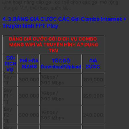
Linh hoạt nâng cấp gói: có thể chọn các gói mở rộng
như gói VIP, thể thao, quốc tế,…
4.3.BẢNG GIÁ CƯỚC CÁC Gói Combo Internet +
Truyền hình FPT Play
BẢNG GIÁ CƯỚC GÓI DỊCH VỤ COMBO
MẠNG WIFI VÀ TRUYỀN HÌNH ÁP DỤNG
TKV
GÓI
PHÍ HÒA
TỐC ĐỘ
GIÁ
DỊCH
MẠNG
Download/Upload
CƯỚC
VỤ
Sky –
1Gbps /
300,000
209,000
1T
300 Mbps
Sky
1Gbps /
F1 –
300,000
229,000
300 Mbps
1T
Sky
1Gbps /
F2 –
300,000
249,000
300 Mbps
1T
Sky