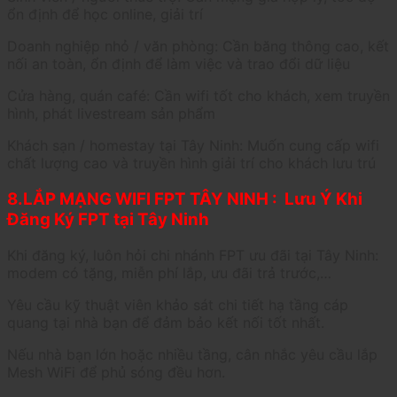
ổn định để học online, giải trí
Doanh nghiệp nhỏ / văn phòng: Cần băng thông cao, kết
nối an toàn, ổn định để làm việc và trao đổi dữ liệu
Cửa hàng, quán café: Cần wifi tốt cho khách, xem truyền
hình, phát livestream sản phẩm
Khách sạn / homestay tại Tây Ninh: Muốn cung cấp wifi
chất lượng cao và truyền hình giải trí cho khách lưu trú
8.LẮP MẠNG WIFI FPT TÂY NINH : Lưu Ý Khi
Đăng Ký FPT tại Tây Ninh
Khi đăng ký, luôn hỏi chi nhánh FPT ưu đãi tại Tây Ninh:
modem có tặng, miễn phí lắp, ưu đãi trả trước,…
Yêu cầu kỹ thuật viên khảo sát chi tiết hạ tầng cáp
quang tại nhà bạn để đảm bảo kết nối tốt nhất.
Nếu nhà bạn lớn hoặc nhiều tầng, cân nhắc yêu cầu lắp
Mesh WiFi để phủ sóng đều hơn.