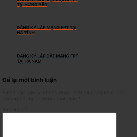
TẠI HƯNG YÊN
ĐĂNG KÝ LẮP MẠNG FPT TẠI
HÀ TĨNH
ĐĂNG KÝ LẮP ĐẶT MẠNG FPT
TẠI HÀ NAM
Để lại một bình luận
Email của bạn sẽ không được hiển thị công khai.
Các
trường bắt buộc được đánh dấu
*
Bình luận
*