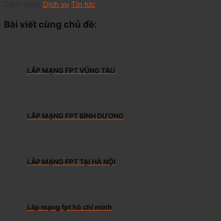
Danh mục:
Dịch vụ
Tin tức
Bài viết cùng chủ đề:
LẮP MẠNG FPT VŨNG TÀU
LẮP MẠNG FPT BÌNH DƯƠNG
LẮP MẠNG FPT TẠI HÀ NỘI
Lắp mạng fpt hồ chí minh