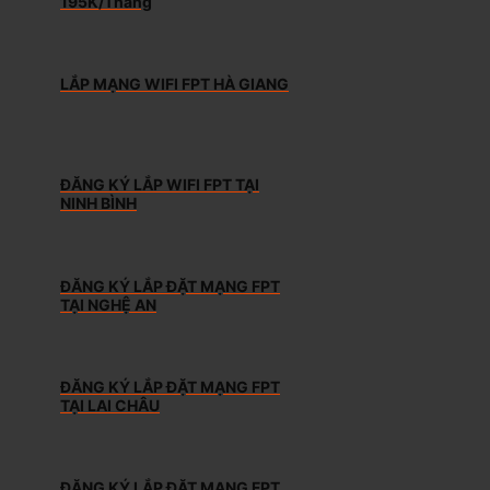
195K/Tháng
LẮP MẠNG WIFI FPT HÀ GIANG
ĐĂNG KÝ LẮP WIFI FPT TẠI
NINH BÌNH
ĐĂNG KÝ LẮP ĐẶT MẠNG FPT
TẠI NGHỆ AN
ĐĂNG KÝ LẮP ĐẶT MẠNG FPT
TẠI LAI CHÂU
ĐĂNG KÝ LẮP ĐẶT MẠNG FPT