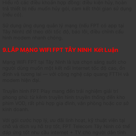
Hiểu rõ các điều khoản hợp đồng: điều kiện hủy, hoàn
trả thiết bị nếu muốn hủy gói, cam kết thời gian sử dụng
(nếu có).
Sử dụng ứng dụng quản lý mạng (nếu FPT có app tại
Tây Ninh) để theo dõi tốc độ, báo lỗi, điều chỉnh cấu
hình modem nhanh chóng.
9.LẮP MẠNG WIFI FPT TÂY NINH Kết Luận
Mạng WiFi FPT tại Tây Ninh là lựa chọn sáng suốt cho
người dùng muốn một kết nối Internet tốc độ cao, ổn
định và tương lai — với công nghệ cáp quang FTTH và
modem hiện đại.
Truyền hình FPT Play mang đến trải nghiệm giải trí
phong phú: từ kênh truyền hình truyền thống đến kho
phim VOD, rất phù hợp gia đình, văn phòng hoặc cơ sở
kinh doanh.
Với gói cước hợp lý, ưu đãi linh hoạt, kỹ thuật viên tại
chỗ và dịch vụ hỗ trợ tốt, FPT Telecom Tây Ninh có thể
đáp ứng tốt nhu cầu internet + TV cho người dân tỉnh