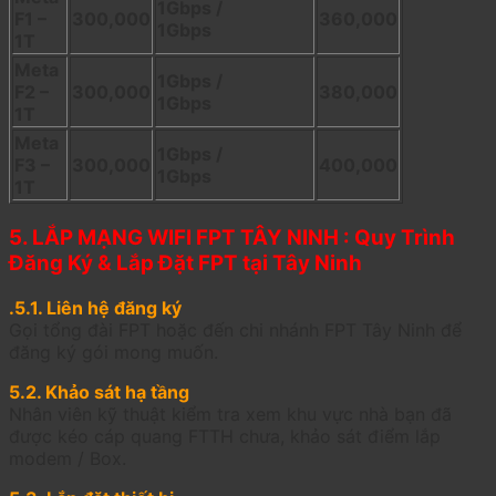
1Gbps /
F1 –
300,000
360,000
1Gbps
1T
Meta
1Gbps /
F2 –
300,000
380,000
1Gbps
1T
Meta
1Gbps /
F3 –
300,000
400,000
1Gbps
1T
5. LẮP MẠNG WIFI FPT TÂY NINH : Quy Trình
Đăng Ký & Lắp Đặt FPT tại Tây Ninh
.5.1. Liên hệ đăng ký
Gọi tổng đài FPT hoặc đến chi nhánh FPT Tây Ninh để
đăng ký gói mong muốn.
5.2. Khảo sát hạ tầng
Nhân viên kỹ thuật kiểm tra xem khu vực nhà bạn đã
được kéo cáp quang FTTH chưa, khảo sát điểm lắp
modem / Box.