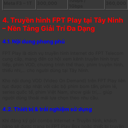
1Gbps /
Meta F3 – 1T
300,000
360,000
1Gbps
4. Truyền hình FPT Play tại Tây Ninh
– Nền Tảng Giải Trí Đa Dạng
4.1. Nội dung phong phú
FPT Play là dịch vụ truyền hình Internet do FPT Telecom
cung cấp, mang đến cơ hội xem kênh truyền hình trực
tiếp, phim VOD, chương trình thể thao, phim truyền hình,
thiếu nhi,… cho người dùng tại Tây Ninh.
Kho nội dung VOD (Video On Demand) trên FPT Play liên
tục được cập nhật với các bộ phim bom tấn, phim lẻ,
series quốc tế, phim Việt Nam, show giải trí,… giúp
người dùng thoải mái lựa chọn theo nhu cầu.
4.2. Thiết bị & trải nghiệm sử dụng
Khi đăng ký gói combo Internet + Truyền hình, khách
hàng sẽ được trang bị FPT Play Box hoặc thiết bị truyền