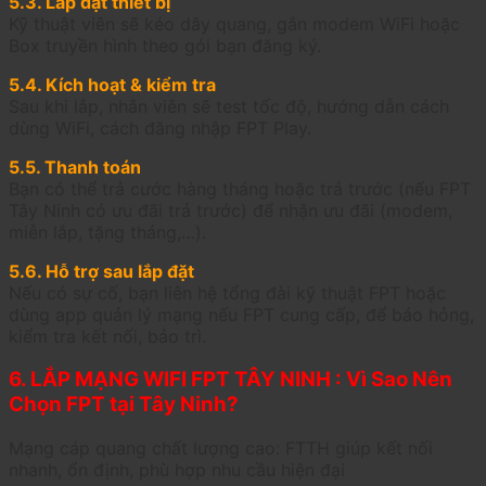
5.3. Lắp đặt thiết bị
Kỹ thuật viên sẽ kéo dây quang, gắn modem WiFi hoặc
Box truyền hình theo gói bạn đăng ký.
5.4. Kích hoạt & kiểm tra
Sau khi lắp, nhân viên sẽ test tốc độ, hướng dẫn cách
dùng WiFi, cách đăng nhập FPT Play.
5.5. Thanh toán
Bạn có thể trả cước hàng tháng hoặc trả trước (nếu FPT
Tây Ninh có ưu đãi trả trước) để nhận ưu đãi (modem,
miễn lắp, tặng tháng,…).
5.6. Hỗ trợ sau lắp đặt
Nếu có sự cố, bạn liên hệ tổng đài kỹ thuật FPT hoặc
dùng app quản lý mạng nếu FPT cung cấp, để báo hỏng,
kiểm tra kết nối, bảo trì.
6. LẮP MẠNG WIFI FPT TÂY NINH : Vì Sao Nên
Chọn FPT tại Tây Ninh?
Mạng cáp quang chất lượng cao: FTTH giúp kết nối
nhanh, ổn định, phù hợp nhu cầu hiện đại