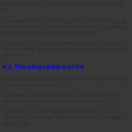
hình tương đương, giúp kết nối TV thường thành Smart
TV.
Giao diện FPT Play dễ sử dụng, hỗ trợ điều khiển giọng
nói (tùy loại Box), tua nhanh, tạm dừng, xem lại chương
trình truyền hình – rất tiện lợi cho gia đình.
Ứng dụng FPT Play sẵn có trên điện thoại thông minh,
máy tính bảng, laptop, cho phép truy cập nội dung mọi
lúc mọi nơi.
4.3. Tính năng nổi bật & lợi thế
Xem lại chương trình: xem lại các kênh truyền hình trong
khung giờ đã phát sóng;
Tua nhanh / tua lùi: người dùng có thể tua đến phân
đoạn yêu thích trong chương trình đang phát;
Chất lượng cao: nếu mạng đủ nhanh (ví dụ gói cao),
người dùng có thể xem phim hoặc kênh TV ở độ phân
giải HD / 4K;